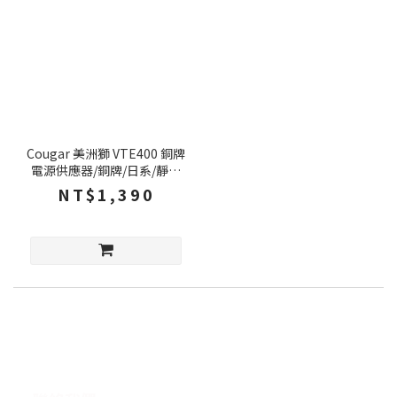
Cougar 美洲獅 VTE400 銅牌
電源供應器/銅牌/日系/靜音
120mm風扇/電源安全保護
NT$1,390
設計/主動式功率因素校正/5
年保