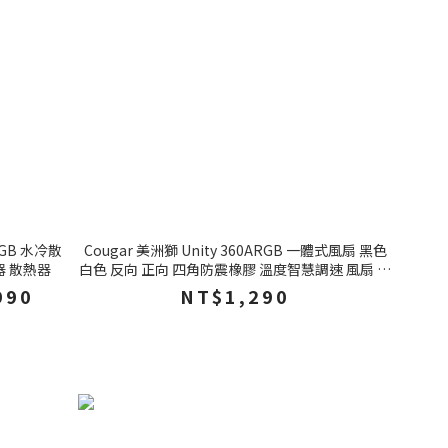
ARGB 水冷散
Cougar 美洲獅 Unity 360ARGB 一體式風扇 黑色
器 散熱器
白色 反向 正向 四角防震橡膠 溫度智慧調速 風扇 機
殼風扇 電腦風扇
990
NT$1,290