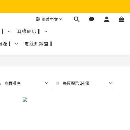
繁體中文
 ▎
耳機喇叭 ▎
周邊 ▎
電競知識堂 ▎
商品排序
每頁顯示 24 個