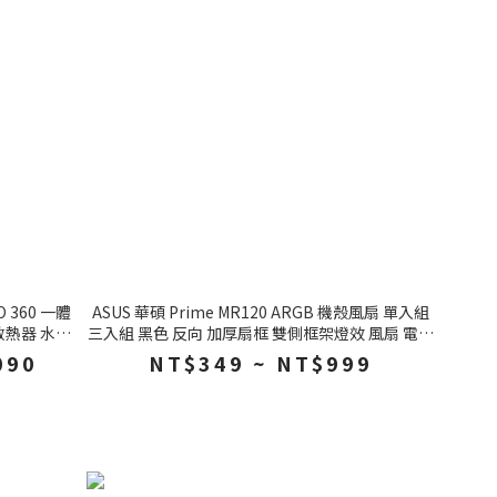
O 360 一體
ASUS 華碩 Prime MR120 ARGB 機殼風扇 單入組
散熱器 水冷
三入組 黑色 反向 加厚扇框 雙側框架燈效 風扇 電腦
風扇
090
NT$349 ~ NT$999