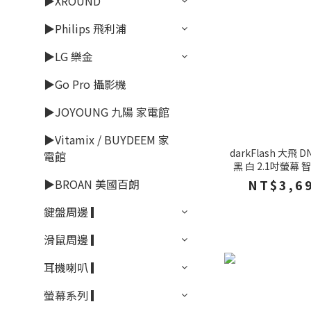
▶XROUND
▶Philips 飛利浦
▶LG 樂金
▶Go Pro 攝影機
▶JOYOUNG 九陽 家電館
▶Vitamix / BUYDEEM 家
darkFlash 大飛
電館
黑 白 2.1吋螢幕
▶BROAN 美國百朗
NT$3,6
鍵盤周邊 ▎
滑鼠周邊 ▎
耳機喇叭 ▎
螢幕系列 ▎