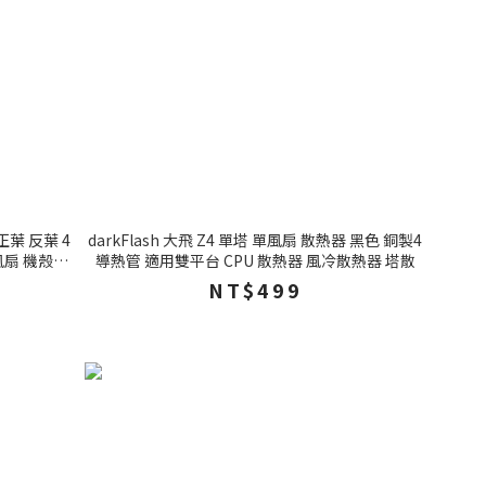
 正葉 反葉 4
darkFlash 大飛 Z4 單塔 單風扇 散熱器 黑色 銅製4
風扇 機殼風
導熱管 適用雙平台 CPU 散熱器 風冷散熱器 塔散
NT$499