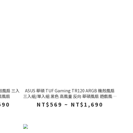
 機殼風扇 三入
ASUS 華碩 TUF Gaming TR120 ARGB 機殼風扇
戲風扇
三入組/單入組 黑色 高風量 反向 華碩風扇 遊戲風扇
散熱器
590
NT$569 ~ NT$1,690