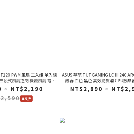
t PF120 PWM 風扇 三入組 單入組
ASUS 華碩 TUF GAMING LC III 240 
 三段式風扇控制 機殼風扇 電腦
熱器 白色 黑色 高效能幫浦 CPU散熱
風扇
 ~ NT$2,190
NT$2,890 ~ NT$2,
2,590
8.5折