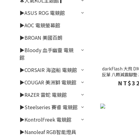
🔥人氣KOL主題館 ▎
▶ASUS ROG 電競館
▶AOC 電競螢幕館
▶BROAN 美國百朗
▶Bloody 血手幽靈 電競
館
darkFlash 大飛 
▶CORSAIR 海盜船 電競館
反葉 八顆減震腳墊
▶COUGAR 美洲獅 電競館
NT$32
▶RAZER 雷蛇 電競館
▶Steelseries 賽睿 電競館
▶KontrolFreek 電競館
▶Nanoleaf RGB智能燈具