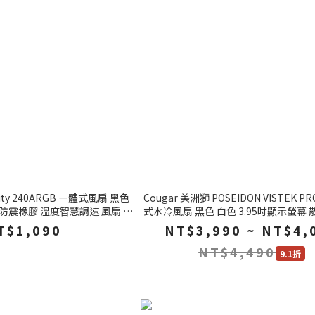
nity 240ARGB ㄧ體式風扇 黑色
Cougar 美洲獅 POSEIDON VISTEK PR
角防震橡膠 溫度智慧調速 風扇 機
式水冷風扇 黑色 白色 3.95吋顯示螢幕 
風扇 電腦風扇
散熱器
T$1,090
NT$3,990 ~ NT$4,
NT$4,490
9.1折