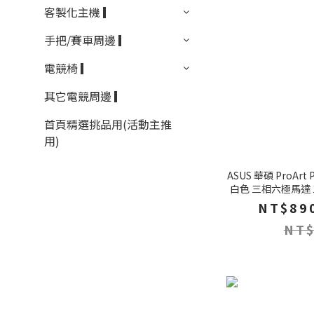
客製化主機 ▎
手把/賽車周邊 ▎
電競椅 ▎
其它電競周邊 ▎
首頁精選挑品用(活動主推
用)
ASUS 華碩 ProAr
白色 三相六極馬達
NT$890
NT$