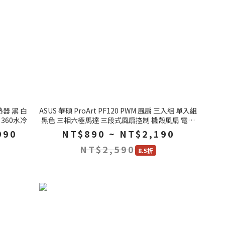
散熱器 黑 白
ASUS 華碩 ProArt PF120 PWM 風扇 三入組 單入組
 360水冷
黑色 三相六極馬達 三段式風扇控制 機殼風扇 電腦
風扇
990
NT$890 ~ NT$2,190
NT$2,590
8.5折