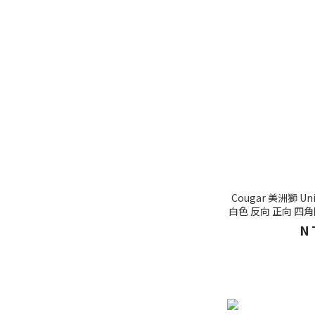
Cougar 美洲獅 U
白色 反向 正向 四
殼
N