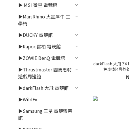
▶ MSI 微星 電競館
▶MarsRhino 火星犀牛 工
學椅
▶DUCKY 電競館
▶Rapoo雷柏 電競館
▶ZOWIE BenQ 電競館
darkFlash 大飛 Z
▶Thrustmaster 圖馬思特
色 銅製4導熱管
遊戲周邊館
▶darkFlash 大飛 電競館
▶WildEx
▶Samsung 三星 電競螢幕
館