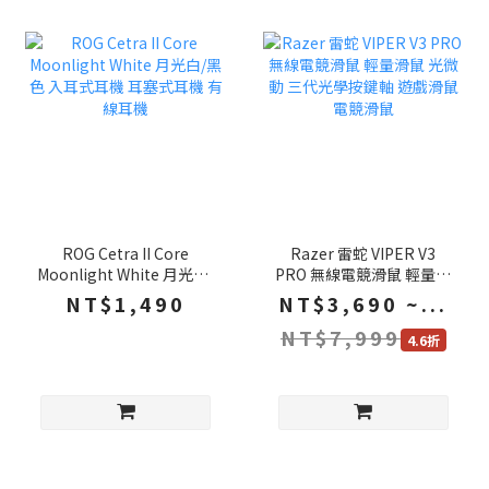
ROG Cetra II Core
Razer 雷蛇 VIPER V3
Moonlight White 月光白/
PRO 無線電競滑鼠 輕量滑
黑色 入耳式耳機 耳塞式耳
鼠 光微動 三代光學按鍵軸
NT$1,490
NT$3,690 ~...
機 有線耳機
遊戲滑鼠 電競滑鼠
NT$7,999
4.6折