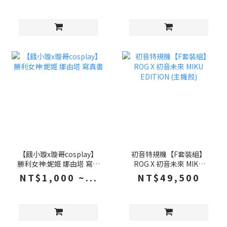
RGB燈效 電腦椅 辦公椅
鼠墊
賽車椅
【餓小璇x璇哥cosplay】
初音特規機【F套裝組】
勝利女神:妮姬 娜由塔 寫真
ROG X 初音未來 MIKU
書
EDITION (主機殼)
NT$1,000 ~...
NT$49,500