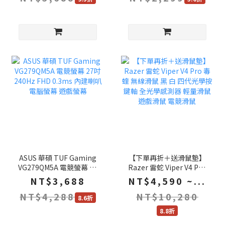
ASUS 華碩 TUF Gaming
【下單再折＋送滑鼠墊】
VG279QM5A 電競螢幕 27
Razer 雷蛇 Viper V4 Pro
吋 240Hz FHD 0.3ms 內建
毒蝰 無線滑鼠 黑 白 四代
NT$3,688
NT$4,590 ~...
喇叭 電腦螢幕 遊戲螢幕
光學按鍵軸 全光學感測器
NT$4,288
NT$10,280
輕量滑鼠 遊戲滑鼠 電競滑
8.6折
鼠
8.8折