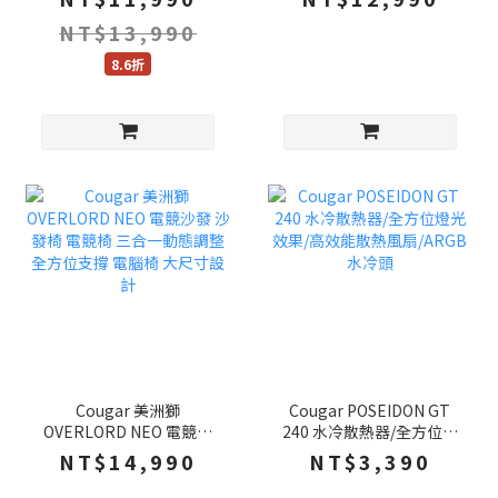
腳輪 電腦椅 辦公椅 賽車椅
架 升降桌 電競桌 辦公桌
NT$13,990
8.6折
Cougar 美洲獅
Cougar POSEIDON GT
OVERLORD NEO 電競沙
240 水冷散熱器/全方位燈
發 沙發椅 電競椅 三合一動
光效果/高效能散熱風
NT$14,990
NT$3,390
態調整 全方位支撐 電腦椅
扇/ARGB水冷頭
大尺寸設計