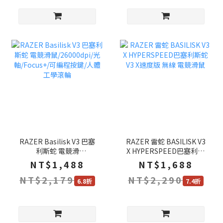
RAZER Basilisk V3 巴塞
RAZER 雷蛇 BASILISK V3
利斯蛇 電競滑
X HYPERSPEED巴塞利斯
鼠/26000dpi/光
蛇V3 X速度版 無線 電競滑
NT$1,488
NT$1,688
軸/Focus+/可編程按鍵/人
鼠
NT$2,179
NT$2,290
體工學滾輪
6.8折
7.4折