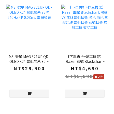
MSI 微星 MAG 321UP QD-
【下單再折+送耳機架】
OLED X24 電競螢幕 32吋
Razer 雷蛇 Blackshark
240Hz 4K 0.03ms 電腦螢
黑鯊 V3 無線電競耳機 黑
NT$29,900
NT$4,690
幕
色 白色 三模連線 電競耳機
NT$5,690
雷蛇耳機 無線耳機 藍芽耳
8.2折
機