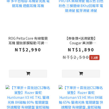
ROG Pelta Core 有線電競
【券後價+送滑鼠墊】
耳機 鍍鈦振膜驅動 可調式
Cougar 美洲獅
頭帶 多平台相容 耳機麥克
REVENGER PRO 8K 無線
NT$2,990
NT$1,890
風 電競耳機 遊戲耳機 耳機
滑鼠 鐵灰色 白色 粉色 三
NT$2,590
模連線 8Khz回報率 電競
7.3折
滑鼠 藍芽滑鼠 滑鼠