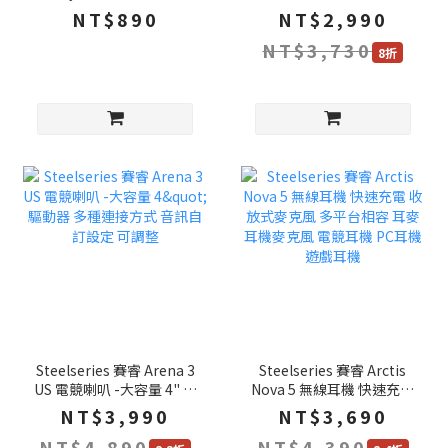
澈桃 霧澈白 超厚防滑底座
洋紅 4K輪詢率 雙模連線
NT$890
NT$2,990
耐用可水洗 大滑鼠墊 滑鼠
電競滑鼠 無線滑鼠
NT$3,730
墊 鼠墊
8折
Steelseries 賽睿 Arena 3
Steelseries 賽睿 Arctis
US 電競喇叭 -大容量 4" 驅
Nova 5 無線耳機 快速充電
動器 多種連接方式 音訊自
收放式麥克風 多平台相容
NT$3,990
NT$3,690
訂設定 可調整
耳麥 耳機麥克風 電競耳機
NT$4,890
NT$4,390
PC耳機 遊戲耳機