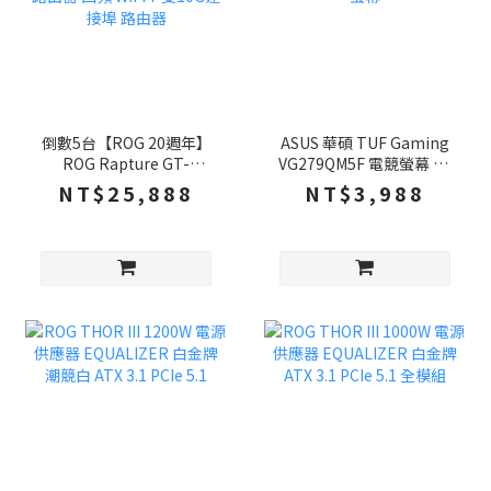
倒數5台【ROG 20週年】
ASUS 華碩 TUF Gaming
ROG Rapture GT-
VG279QM5F 電競螢幕 27
BE25000 20週年限定
吋 260Hz FHD 0.3ms 內建
NT$25,888
NT$3,988
Edition 20 電競路由器 四
喇叭 螢幕
頻 WiFi 7 雙10G連接埠 路
由器