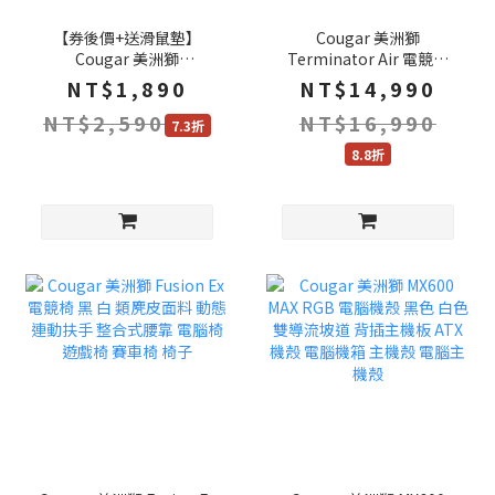
【券後價+送滑鼠墊】
Cougar 美洲獅
Cougar 美洲獅
Terminator Air 電競椅
REVENGER PRO 8K 無線
3D雙軸頭枕 8檔升降椅背
NT$1,890
NT$14,990
滑鼠 鐵灰色 白色 粉色 三
電腦椅 遊戲椅 賽車椅 椅子
NT$2,590
NT$16,990
模連線 8Khz回報率 電競
7.3折
滑鼠 藍芽滑鼠 滑鼠
8.8折