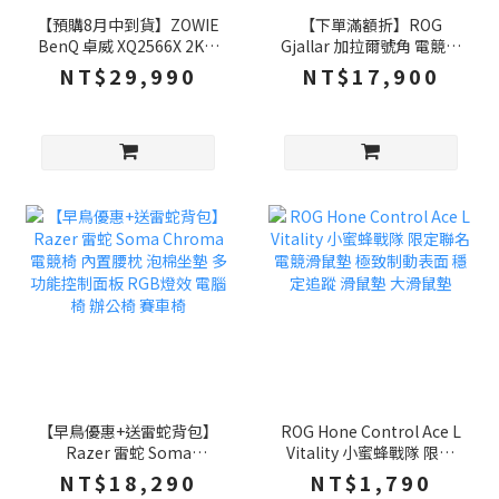
【預購8月中到貨】ZOWIE
【下單滿額折】ROG
BenQ 卓威 XQ2566X 2K電
Gjallar 加拉爾號角 電競聲
競螢幕 25吋 360Hz Fast
霸喇叭 2.1.2天空聲道 杜比
NT$29,990
NT$17,900
TN 電腦螢幕 遊戲螢幕 液
全景聲 多種連接方式 電腦
晶螢幕
喇叭 重低音喇叭 聲霸
【早鳥優惠+送雷蛇背包】
ROG Hone Control Ace L
Razer 雷蛇 Soma
Vitality 小蜜蜂戰隊 限定
Chroma 電競椅 內置腰枕
聯名 電競滑鼠墊 極致制動
NT$18,290
NT$1,790
泡棉坐墊 多功能控制面板
表面 穩定追蹤 滑鼠墊 大滑