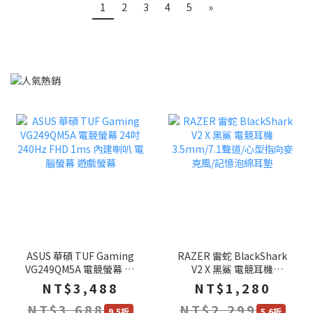
1
2
3
4
5
»
ASUS 華碩 TUF Gaming
RAZER 雷蛇 BlackShark
VG249QM5A 電競螢幕 24
V2 X 黑鯊 電競耳機
吋 240Hz FHD 1ms 內建
3.5mm/7.1聲道/心型指向
NT$3,488
NT$1,280
喇叭 電腦螢幕 遊戲螢幕
麥克風/記憶泡綿耳墊
NT$3,688
NT$2,299
9.5折
5.6折