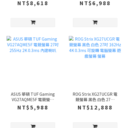
吋 200Hz 2K 0.5ms 內建
吋 200Hz 2K 0.5ms 內建
NT$8,618
NT$6,988
喇叭 螢幕
喇叭 螢幕
ASUS 華碩 TUF Gaming
ROG Strix XG27UCGR 電
VG27AQME5F 電競螢幕
競螢幕 黑色 白色 27吋
27吋 255Hz 2K 0.3ms 內
162Hz 4K 0.3ms 可旋轉
NT$5,988
NT$12,888
建喇叭
電腦螢幕 遊戲螢幕 螢幕