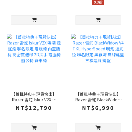
9.3折
Iskur V2 X 電競椅
【首批特典＋現貨快出】
【首批特典＋現貨快出】
Razer 雷蛇 Iskur V2X 鳴
Razer 雷蛇 BlackWidow
潮 達妮婭 聯名限定 電競椅
V4 TKL HyperSpeed 鳴潮
NT$12,790
NT$6,990
內置腰枕 高密度泡棉 2D扶
達妮婭 聯名限定 黑寡婦 無
手 電腦椅 辦公椅 賽車椅
線鍵盤 三模連線 鍵盤