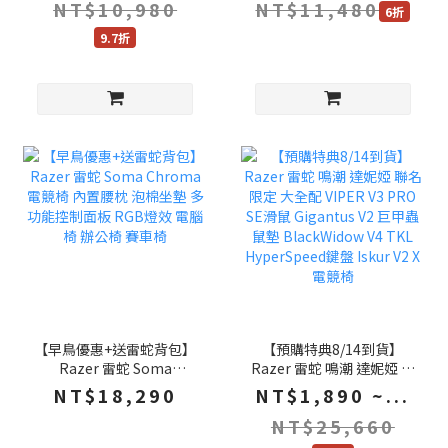
NT$10,980
NT$11,480
V4 TKL HyperSpeed鍵盤
6折
9.7折
【早鳥優惠+送雷蛇背包】
【預購特典8/14到貨】
Razer 雷蛇 Soma
Razer 雷蛇 鳴潮 達妮婭 聯
Chroma 電競椅 內置腰枕
名限定 大全配 VIPER V3
NT$18,290
NT$1,890 ~...
泡棉坐墊 多功能控制面板
PRO SE滑鼠 Gigantus V2
NT$25,660
RGB燈效 電腦椅 辦公椅
巨甲蟲 鼠墊 BlackWidow
賽車椅
V4 TKL HyperSpeed鍵盤