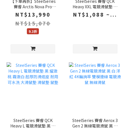
【下單再折】SteelSeries
SteelSeries 賽睿 QCK
賽睿 Arctis Nova Pro
Heavy XXL 電競滑鼠墊 黑
Omni 無線電競耳機 白 全
霧澈白 耀澈桃 超厚防滑底
NT$13,990
NT$1,088 ~...
平台同時連線 電競耳機 耳
座 耐用可水洗 大滑鼠墊 滑
NT$15,070
機
鼠墊 鼠墊
9.3折
SteelSeries 賽睿 QCK
SteelSeries 賽睿 Aerox 3
Heavy L 電競滑鼠墊 黑 耀
Gen 2 無線電競滑鼠 黑 白