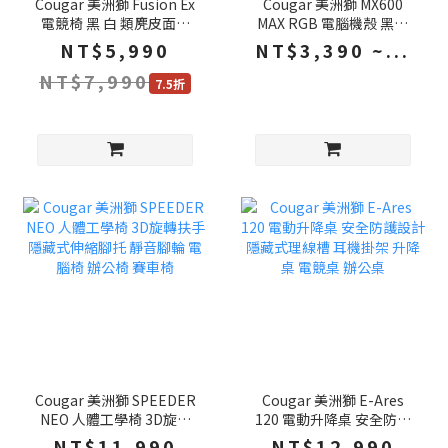
Cougar 美洲獅 Fusion Ex
Cougar 美洲獅 MX600
電競椅 黑 白 類麂皮面料
MAX RGB 電腦機殼 黑色
動態連動扶手 整合式腰靠
白色 雙導流坡道 背插主機
NT$5,990
NT$3,390 ~...
電腦椅 遊戲椅 賽車椅 椅子
板 ATX 機殼 電腦機箱 主機
NT$7,990
殼 電腦主機殼
7.5折
Cougar 美洲獅 SPEEDER
Cougar 美洲獅 E-Ares
NEO 人體工學椅 3D旋轉
120 電動升降桌 安全防護
扶手 隱藏式伸縮腳托 靜音
設計 隱藏式理線槽 耳機掛
NT$11,990
NT$12,990