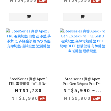
8.2折
8.4折
SteelSeries 賽睿 Apex 3
Steelseries 賽睿 Apex
TKL 電競鍵盤 白色 星澈藍
Pro Gen 3/Apex Pro TKL
夢澈紫 黑 多媒體滾輪 防水
Gen 3 電競鍵盤 無線電競
NT$1,788
NT$5,990 ~...
防塵 有線鍵盤 機械鍵盤 遊
鍵盤 PBT鍵帽 OLED智慧
NT$1,990
NT$9,900
戲鍵盤
螢幕 有線鍵盤 機械鍵盤 遊
9折
7.9折
戲鍵盤