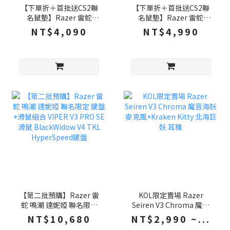
【下單折＋首批送CS2聯
【下單折＋首批送CS2聯
名鼠墊】Razer 雷蛇
名鼠墊】Razer 雷蛇
Huntsman V3 HE Mini 8K
Huntsman V3 HE TKL 獵
NT$4,090
NT$4,990
磁軸 65% 獵魂光蛛 電競
魂光蛛 8K磁軸 80% 電競
鍵盤 快速觸發 有線鍵盤 ,
鍵盤 快速觸發 有線鍵盤 雷
雷蛇磁軸
蛇磁軸
【第二批預購】Razer 雷
KOL限定賣場 Razer
蛇 鳴潮 達妮婭 聯名限定
Seiren V3 Chroma 魔音
鍵盤+滑鼠組合 VIPER V3
海妖麥克風+Kraken Kitty
NT$10,680
NT$2,990 ~...
PRO SE滑鼠 BlackWidow
北海巨妖 耳機