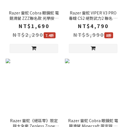
Razer 雷蛇 Cobra 眼鏡蛇 電
Razer 雷蛇 VIPER V3 PRO
競滑鼠 ZZZ聯名款 光學按鍵
毒蝰 CS2 絕對武力2 聯名 無
軸 輕量設計 漸變式底光 有線
線電競滑鼠 輕量滑鼠 光微動
NT$1,690
NT$4,790
滑鼠 雷蛇滑鼠
遊戲滑鼠 電競滑鼠
NT$2,290
NT$5,990
7.4折
8折
Razer 雷蛇《絕區零》限定
Razer 雷蛇 Cobra 眼鏡蛇 電
版大全套 Zenless Zone
競滑鼠 Minecraft 限定版 光