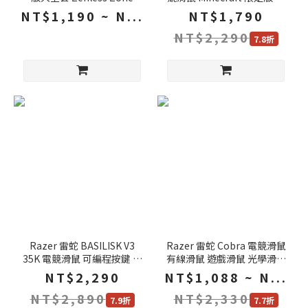
Zero 黑寡婦 機械鍵盤 電競
學按鍵軸 輕量設計 有線滑鼠
NT$1,190 ~ N...
NT$1,790
滑鼠 滑鼠墊
雷蛇滑鼠
NT$2,290
7.8折
Razer 雷蛇 BASILISK V3
Razer 雷蛇 Cobra 電競滑鼠
35K 電競滑鼠 可編程按鍵 光
有線滑鼠 遊戲滑鼠 光學滑鼠
學感測器 有線滑鼠 雷蛇滑鼠
按鍵軸 內建記憶體 輕量設計
NT$2,290
NT$1,088 ~ N...
遊戲滑鼠
有線滑鼠 雷蛇滑鼠
NT$2,890
NT$2,330
7.9折
7.7折