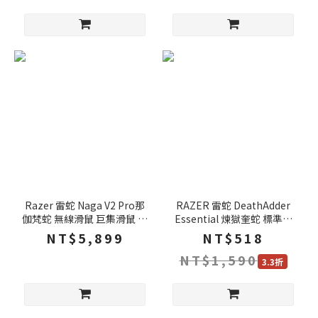
Razer 雷蛇 Naga V2 Pro那
RAZER 雷蛇 DeathAdder
伽梵蛇 無線滑鼠 巨集滑鼠 藍
Essential 煉獄奎蛇 標準版
芽滑鼠 電腦滑鼠 雷蛇滑鼠
電競滑鼠 6400dpi/機械軸/人
NT$5,899
NT$518
體工學
NT$1,590
3.3折