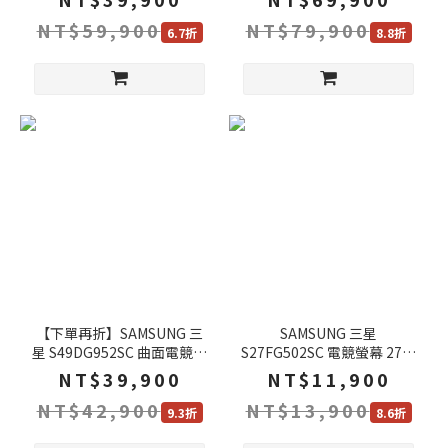
4k 1ms 內建喇叭 可旋轉 電
螢幕 57吋 240Hz 4k 1ms
NT$59,900
NT$79,900
腦螢幕 遊戲螢幕 液晶螢幕
G95NC 遊戲螢幕 液晶螢幕
6.7折
8.8折
【下單再折】SAMSUNG 三
SAMSUNG 三星
星 S49DG952SC 曲面電競螢
S27FG502SC 電競螢幕 27吋
幕 49吋 Odyssey OLED G9
180Hz OLED 2k 0.03ms 電
NT$39,900
NT$11,900
240Hz OLED 2k G95SD
腦螢幕 遊戲螢幕 液晶螢幕
NT$42,900
NT$13,900
0.03ms 內建喇叭 電腦螢幕
9.3折
8.6折
遊戲螢幕 液晶螢幕