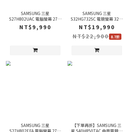
SAMSUNG 三星
SAMSUNG 三星
S27H802UAC 電腦螢幕 27吋
S32HG732SC 電競螢幕 32吋
60Hz 4k 5ms IPS 可旋轉 外
165Hz 4k 0.03ms 可旋轉 電
NT$9,990
NT$19,990
接螢幕 護眼螢幕 螢幕
腦螢幕 螢幕
NT$22,900
8.7折
SAMSUNG 三星
【下單再折】SAMSUNG 三
S27H802EFA 電腦螢幕 27吋
星 S40H850TAC 曲面電競螢