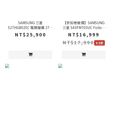
SAMSUNG 三星
【折扣卷後價】SAMSUNG
S27HG802SC 電競螢幕 27吋
三星 S43FM703UC Follow
240Hz OLED 4k 0.03ms 可
Me PRO 移動式螢幕 43吋
NT$25,900
NT$16,999
旋轉 電腦螢幕
60Hz 4k 4ms 內建喇叭 螢幕
NT$17,990
電腦螢幕
9.5折