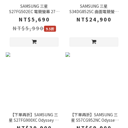
SAMSUNG 三星
SAMSUNG 三星
S27FG502EC 電競螢幕 27吋
S34DG852SC 曲面電競螢幕
180Hz 2k 1ms 可旋轉 電腦
34吋 175Hz OLED 2k
NT$5,690
NT$24,900
螢幕 遊戲螢幕 螢幕
0.03ms 內建喇叭
NT$5,990
9.5折
【下單再折】SAMSUNG 三
【下單再折】SAMSUNG 三
星 S27FG900XC Odyssey 3D
星 S57CG952NC Odyssey
27吋 電競螢幕 G90XF 165Hz
Neo G9 Mini LED 曲面電競
NT$39,900
NT$69,900