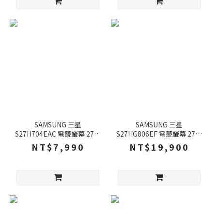
SAMSUNG 三星
SAMSUNG 三星
S27H704EAC 電競螢幕 27吋
S27HG806EF 電競螢幕 27吋
60Hz 4k 5ms IPS 電腦螢幕
180Hz 5k 1ms IPS 可旋轉 電
NT$7,990
NT$19,900
遊戲螢幕 螢幕
腦螢幕 螢幕