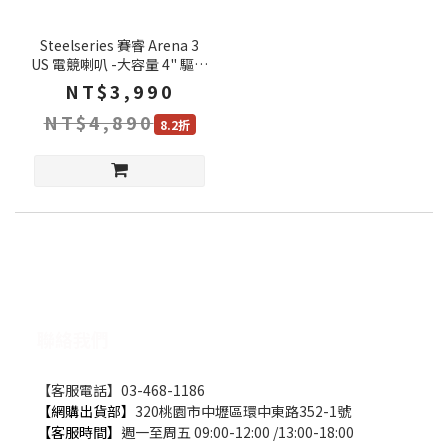
Steelseries 賽睿 Arena 3
US 電競喇叭 -大容量 4" 驅動
器 多種連接方式 音訊自訂設
NT$3,990
定 可調整
NT$4,890
8.2折
聯絡我們
【客服電話】03-468-1186
【網購出貨部】
320桃園市中壢區環中東路352-1號
【客服時間】
週一至周五 09:00-12:00 /13:00-18:00