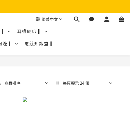
繁體中文
 ▎
耳機喇叭 ▎
周邊 ▎
電競知識堂 ▎
商品排序
每頁顯示 24 個