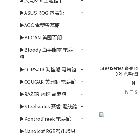
🔥人氣KOL主題館 ▎
▶ASUS ROG 電競館
▶AOC 電競螢幕館
▶BROAN 美國百朗
▶Bloody 血手幽靈 電競
館
SteelSeries 賽睿 
▶CORSAIR 海盜船 電競館
DPI 光學
▶COUGAR 美洲獅 電競館
N
NT$
▶RAZER 雷蛇 電競館
▶Steelseries 賽睿 電競館
▶KontrolFreek 電競館
▶Nanoleaf RGB智能燈具