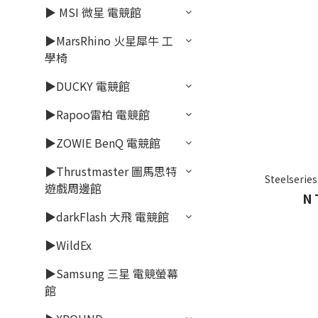
▶ MSI 微星 電競館
▶MarsRhino 火星犀牛 工
學椅
▶DUCKY 電競館
▶Rapoo雷柏 電競館
▶ZOWIE BenQ 電競館
▶Thrustmaster 圖馬思特
Steelseri
遊戲周邊館
N
▶darkFlash 大飛 電競館
▶WildEx
▶Samsung 三星 電競螢幕
館