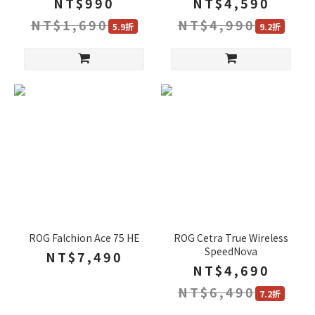
NT$990
NT$4,590
NT$1,690
NT$4,990
5.9折
9.2折
ROG Falchion Ace 75 HE
ROG Cetra True Wireless
SpeedNova
NT$7,490
NT$4,690
NT$6,490
7.2折