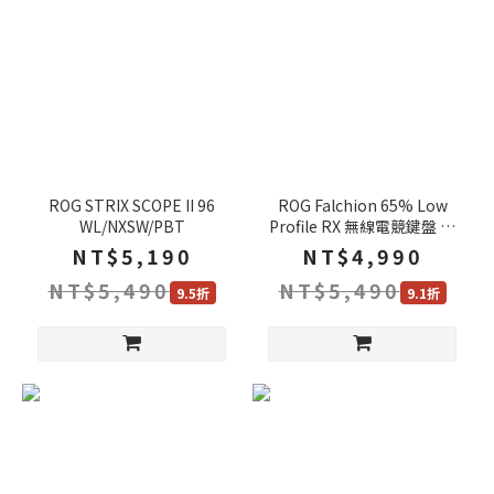
ROG STRIX SCOPE II 96
ROG Falchion 65% Low
WL/NXSW/PBT
Profile RX 無線電競鍵盤 矮
軸 三模連線 巨集 無線鍵盤
NT$5,190
NT$4,990
電競鍵盤
NT$5,490
NT$5,490
9.5折
9.1折