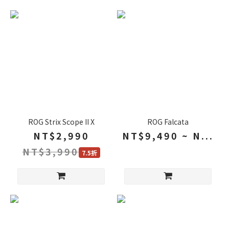
ROG Strix Scope II X
ROG Falcata
NT$2,990
NT$9,490 ~ N...
NT$3,990
7.5折