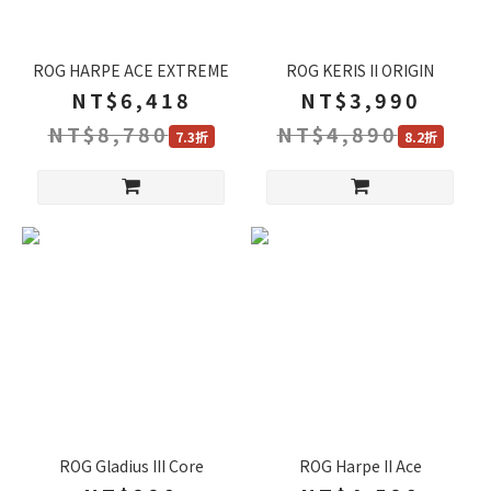
ROG HARPE ACE EXTREME
ROG KERIS II ORIGIN
NT$6,418
NT$3,990
NT$8,780
NT$4,890
7.3折
8.2折
ROG Gladius III Core
ROG Harpe II Ace