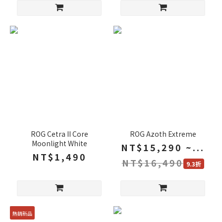
ROG Cetra II Core
ROG Azoth Extreme
Moonlight White
NT$15,290 ~...
NT$1,490
NT$16,490
9.3折
熱銷新品