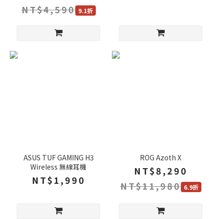
NT$4,590
9.1折
ASUS TUF GAMING H3
ROG Azoth X
Wireless 無線耳機
NT$8,290
NT$1,990
NT$11,980
6.9折