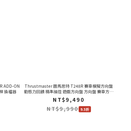
R ADD-ON
Thrustmaster 圖馬思特 T248R 賽車模擬方向盤
桿 換檔器
動態力回饋 精準操控 遊戲方向盤 方向盤 賽車方向
盤
NT$9,490
NT$9,990
9.5折