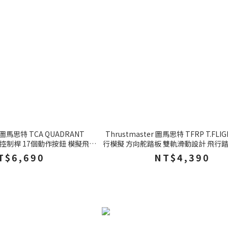
r 圖馬思特 TCA QUADRANT
Thrustmaster 圖馬思特 TFRP T.FL
4個控制桿 17個動作按鈕 模擬飛行
行模擬 方向舵踏板 雙軌滑動設計 飛行踏板
PC XBOX
PS4 XBOX
T$6,690
NT$4,390