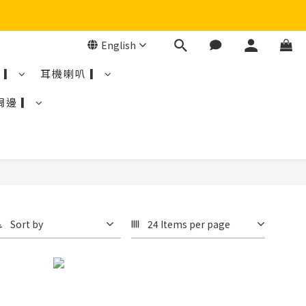
English
 ▎
耳機喇叭 ▎
周邊 ▎
Sort by
24 Items per page