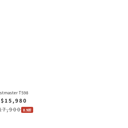
stmaster T598
$15,980
17,900
8.9折