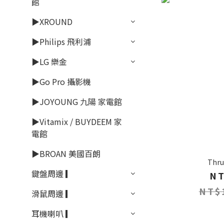
館
▶XROUND
▶Philips 飛利浦
▶LG 樂金
▶Go Pro 攝影機
▶JOYOUNG 九陽 家電館
▶Vitamix / BUYDEEM 家
電館
▶BROAN 美國百朗
Thru
鍵盤周邊 ▎
NT
NT$
滑鼠周邊 ▎
耳機喇叭 ▎