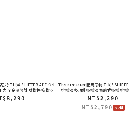
馬思特 TH8A SHIFTER ADD ON
Thrustmaster 圖馬思特 TH8S SHIFTE
阻力 全金屬設計 排檔桿 換檔器
排檔器 多功能換檔器 響應式換檔 排檔
T$8,290
NT$2,290
NT$2,790
8.2折