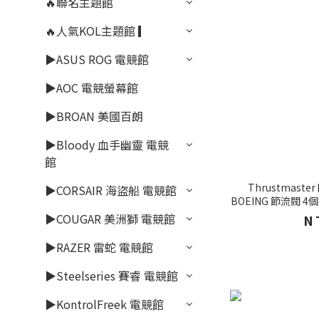
🔥聯名主題館
🔥人氣KOL主題館 ▎
▶ASUS ROG 電競館
▶AOC 電競螢幕館
▶BROAN 美國百朗
▶Bloody 血手幽靈 電競
館
Thrustmaste
▶CORSAIR 海盜船 電競館
BOEING 節流閥 
▶COUGAR 美洲獅 電競館
N
▶RAZER 雷蛇 電競館
▶Steelseries 賽睿 電競館
▶KontrolFreek 電競館