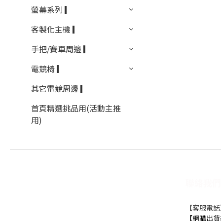
螢幕系列 ▎
客製化主機 ▎
手把/賽車周邊 ▎
電競椅 ▎
其它電競周邊 ▎
首頁精選挑品用(活動主推
用)
聯絡我們
【客服電話】0
【網購出貨