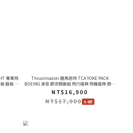
IGHT 專業飛
Thrustmaster 圖馬思特 TCA YOKE PACK
 踏板 PC
BOEING 波音 節流閥套組 飛行搖桿 飛機搖桿 遊戲
手把 PC XBOX
NT$16,900
NT$17,900
9.4折