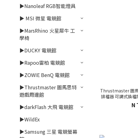
▶Nanoleaf RGB智能燈具
▶ MSI 微星 電競館
▶MarsRhino 火星犀牛 工
學椅
▶DUCKY 電競館
▶Rapoo雷柏 電競館
▶ZOWIE BenQ 電競館
▶Thrustmaster 圖馬思特
Thrustmaster 圖
遊戲周邊館
排檔器 可調式換檔
N
▶darkFlash 大飛 電競館
▶WildEx
▶Samsung 三星 電競螢幕