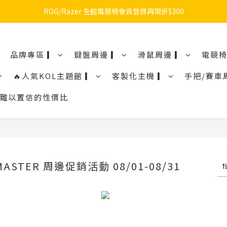
🔥品牌限定滿額折🔥ROG周邊滿1500折100 / 2500折200 / 3000折300
ROG/Razer 全館電競椅會員登錄再現折$300
🔥品牌限定滿額折🔥ROG周邊滿1500折100 / 2500折200 / 3000折300
品牌專區 ▎
鍵盤周邊 ▎
滑鼠周邊 ▎
電競椅
🔥人氣KOL主題館 ▎
客製化主機 ▎
手把/賽車
鼠令人難以置信的性價比
MASTER 周邊促銷活動 08/01-08/31