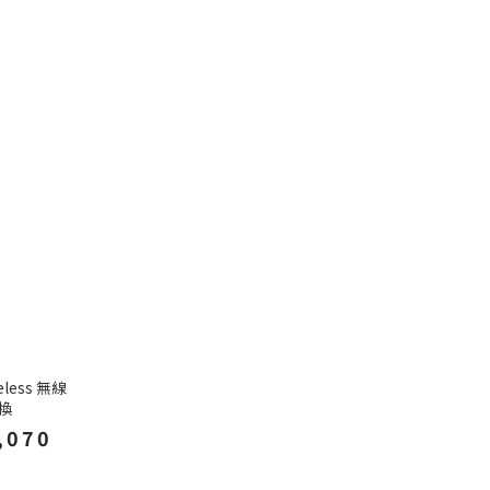
reless 無線
換
,070