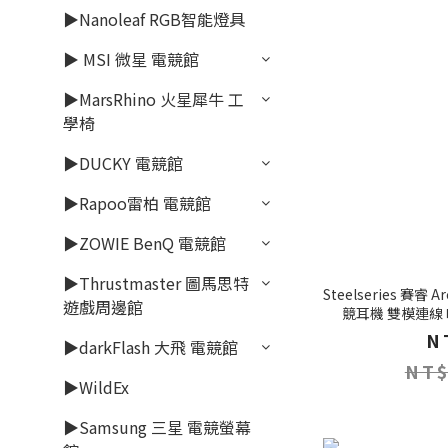
▶Nanoleaf RGB智能燈具
▶ MSI 微星 電競館
▶MarsRhino 火星犀牛 工
學椅
▶DUCKY 電競館
▶Rapoo雷柏 電競館
▶ZOWIE BenQ 電競館
▶Thrustmaster 圖馬思特
Steelseries 賽睿 A
遊戲周邊館
競耳機 雙模連線
N
▶darkFlash 大飛 電競館
NT$
▶WildEx
▶Samsung 三星 電競螢幕