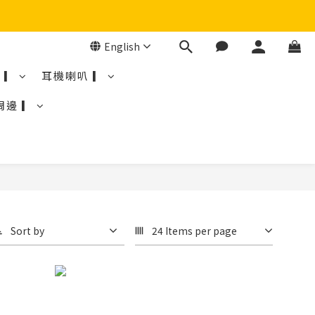
English
 ▎
耳機喇叭 ▎
周邊 ▎
Sort by
24 Items per page