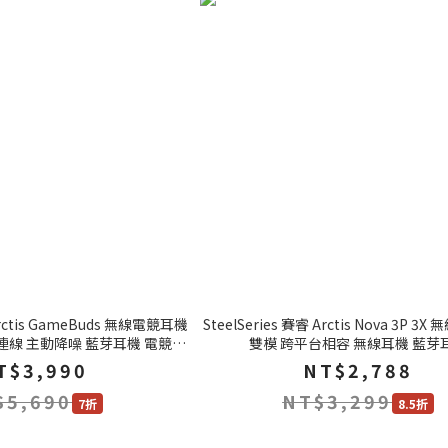
 Arctis GameBuds 無線電競耳機
SteelSeries 賽睿 Arctis Nova 3P 
雙模 跨平台相容 無線耳機 藍芽
機 無線耳機
T$3,990
NT$2,788
$5,690
NT$3,299
7折
8.5折