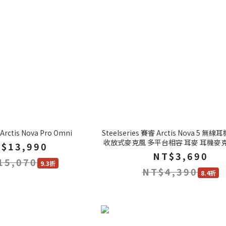
 Arctis Nova Pro Omni
Steelseries 賽睿 Arctis Nova 5 
收放式麥克風 多平台相容 耳麥 耳機麥
$13,990
機 PC耳機 遊戲耳機
NT$3,690
15,070
9.3折
NT$4,390
8.4折