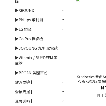
館
▶XROUND
▶Philips 飛利浦
▶LG 樂金
▶Go Pro 攝影機
▶JOYOUNG 九陽 家電館
▶Vitamix / BUYDEEM 家
電館
▶BROAN 美國百朗
Steelseries 賽睿
PS版 XBOX版 雙模連線 主動降噪 藍芽耳機 電競耳
鍵盤周邊 ▎
N
滑鼠周邊 ▎
NT
耳機喇叭 ▎