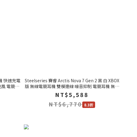
無線耳機 快速充電
Steelseries 賽睿 Arctis Nova 7 Gen 2 黑 白 XBOX
克風 電競耳
版 無線電競耳機 雙模連線 噪音抑制 電競耳機 無線
耳機
NT$5,588
NT$6,770
8.3折