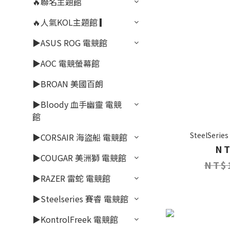
🔥聯名主題館
🔥人氣KOL主題館 ▎
▶ASUS ROG 電競館
▶AOC 電競螢幕館
▶BROAN 美國百朗
▶Bloody 血手幽靈 電競
館
SteelSeries
▶CORSAIR 海盜船 電競館
NT
▶COUGAR 美洲獅 電競館
NT$
▶RAZER 雷蛇 電競館
▶Steelseries 賽睿 電競館
▶KontrolFreek 電競館