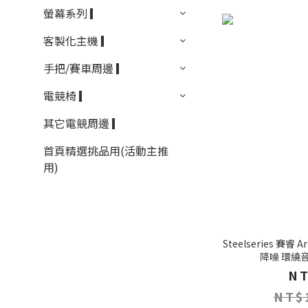
螢幕系列 ▎
客製化主機 ▎
手把/賽車周邊 ▎
電競椅 ▎
其它電競周邊 ▎
首頁精選挑品用(活動主推
用)
Steelseries 賽睿 
降噪 環繞
NT
NT$