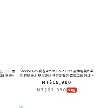
2 黑 白 PS版
SteelSeries 賽睿 Arctis Nova Elite 無線電競耳機
耳機 無線耳
黑 靜謐綠金 雙模連線 多音源混音 電競耳機 無線耳
機
NT$19,900
NT$21,990
9.1折