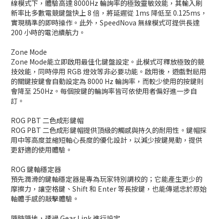
線模式下，體驗高達 8000Hz 輪詢率的極致靈敏效能，其輸入刷
新率比多數電競鍵盤快上 8 倍，將延遲從 1ms 降低至 0.125ms，
實現精準的即時操作。此外，SpeedNova 無線模式可提供長達
200 小時的電池續航力。
Zone Mode
Zone Mode能立即啟用最佳化鍵盤設定。此模式可釋放極致的競
技效能，同時停用 RGB 燈效等非必要功能。啟用後，遊戲對局用
的關鍵按鍵會自動設定為 8000 Hz 輪詢率，而較少使用的按鍵則
會降至 250Hz。每個按鍵的輪詢率皆可依使用者偏好進一步自
訂。
ROG PBT 二色成形鍵帽
ROG PBT 二色成形鍵帽提供頂級的觸感與持久的耐用性。鍵帽採
用中等高度並縮短軸心長度的優化設計，以減少按鍵晃動，提供
更舒適的使用體驗。
ROG 鍵軸穩定器
預先潤滑的鍵軸穩定器是專為玩家特別調校的；它能產生更少的
摩擦力，讓空格鍵、Shift 和 Enter 等長按鍵，也能傳遞忠於原始
軸體手感的敲擊體驗。
隨時隨地，透過 Gear Link 進行設定