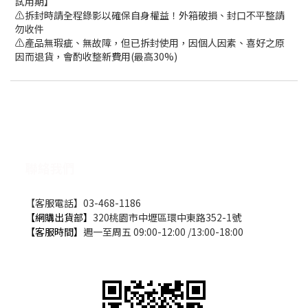
試用期】
⚠️拆封時請全程錄影以確保自身權益！外箱破損、封口不平整請
勿收件
⚠️產品無瑕疵、無故障，但已拆封使用，因個人因素、喜好之原
因而退貨，會酌收整新費用(最高30%)
聯絡我們
【客服電話】03-468-1186
【網購出貨部】
320桃園市中壢區環中東路352-1號
【客服時間】
週一至周五 09:00-12:00 /13:00-18:00