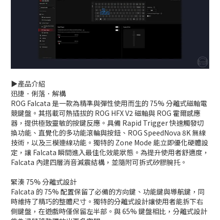
▶️產品介紹
迅捷．俐落．解構
ROG Falcata 是一款為精準與彈性使用而生的 75% 分離式磁軸電
競鍵盤。其搭載可熱插拔的 ROG HFX V2 磁軸與 ROG 霍爾感應
器，提供極致靈敏的按鍵反應。具備 Rapid Trigger 快速觸發切
換功能、直覺化的多功能滾輪與按鈕、ROG SpeedNova 8K 無線
技術，以及三模連線功能。獨特的 Zone Mode 能立即優化硬體設
定，讓 Falcata 瞬間進入最佳化效能狀態。為提升使用者舒適度，
Falcata 內建四層消音減震結構，並隨附可拆式矽膠腕托。
緊湊 75% 分離式設計
Falcata 的 75% 配置保留了必備的方向鍵、功能鍵與導航鍵，同
時維持了精巧的整體尺寸。獨特的分離式設計讓使用者能拆下右
側鍵盤，在遊戲時僅保留左半部。與 65% 鍵盤相比，分離式設計