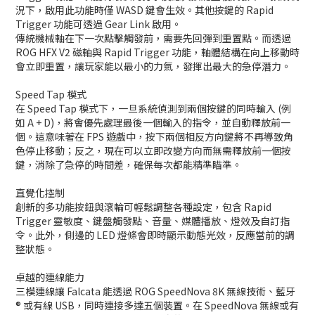
況下，啟用此功能時僅 WASD 鍵會生效。其他按鍵的 Rapid
Trigger 功能可透過 Gear Link 啟用。
傳統機械軸在下一次點擊觸發前，需要先回彈到重置點。而透過
ROG HFX V2 磁軸與 Rapid Trigger 功能，軸體結構在向上移動時
會立即重置，讓玩家能以最小的力氣，發揮出最大的急停潛力。
Speed Tap 模式
在 Speed Tap 模式下，一旦系統偵測到兩個按鍵的同時輸入 (例
如 A + D)，將會優先處理最後一個輸入的指令，並自動釋放前一
個。這意味著在 FPS 遊戲中，按下兩個相反方向鍵將不再導致角
色停止移動；反之，現在可以立即改變方向而無需釋放前一個按
鍵，消除了急停的時間差，確保每次都能精準瞄準。
直覺化控制
創新的多功能按鈕與滾輪可輕鬆調整各種設定，包含 Rapid
Trigger 靈敏度、鍵盤觸發點、音量、媒體播放、燈效及自訂指
令。此外，側邊的 LED 燈條會即時顯示動態光效，反應當前的調
整狀態。
卓越的連線能力
三模連線讓 Falcata 能透過 ROG SpeedNova 8K 無線技術、藍牙
® 或有線 USB，同時連接多達五個裝置。在 SpeedNova 無線或有