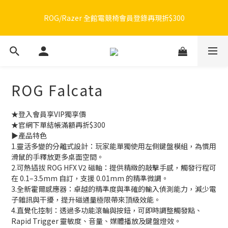
🔥品牌限定滿額折🔥ROG周邊滿1500折100 / 2500折200 / 3000折
🔥品牌限定滿額折🔥ROG周邊滿1500折100 / 2500折200 / 3000折
300
300
ROG Falcata
★登入會員享VIP獨享價
★官網下單結帳滿額再折$300
▶️產品特色
1.靈活多變的分離式設計：玩家能單獨使用左側鍵盤模組，為慣用
滑鼠的手釋放更多桌面空間。
2.可熱插拔 ROG HFX V2 磁軸：提供精緻的敲擊手感，觸發行程可
在 0.1–3.5mm 自訂，支援 0.01mm 的精準微調。
3.全新霍爾感應器：卓越的精準度與準確的輸入偵測能力，減少電
子雜訊與干擾，提升磁通量極限帶來頂級效能。
4.直覺化控制：透過多功能滾輪與按鈕，可即時調整觸發點、
Rapid Trigger 靈敏度、音量、媒體播放及鍵盤燈效。