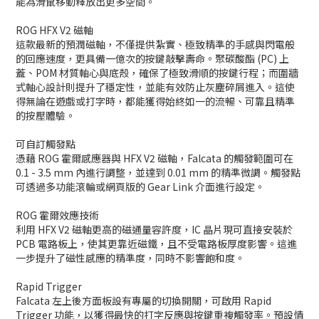
能為滑鼠移動釋放出更多空間。
ROG HFX V2 磁軸
這款最新的預潤磁軸，不僅提供紮實、極致精準的手感與閃電般
的回應速度，更具備一億次的按鍵敲擊壽命。聚碳酸酯 (PC) 上
蓋、POM 材質軸心與底殼，確保了極致滑順的按鍵行程；而圍牆
式軸心設計則提升了穩定性，並能有效防止灰塵碎屑進入。這使
得無論在遊戲或打字時，都能獲得始終如一的流暢、可靠且精準
的按壓體驗。
可自訂觸發點
憑藉 ROG 霍爾感應器與 HFX V2 磁軸，Falcata 的觸發範圍可在
0.1 - 3.5 mm 內進行調整，並達到 0.01 mm 的精準微調。觸發點
可透過多功能滾輪或網頁版的 Gear Link 介面進行設定。
ROG 霍爾效應技術
利用 HFX V2 磁軸更高的磁通量容許度，IC 晶片現可直接安裝於
PCB 電路板上，使其更靠近磁鐵，且不受電路板厚度影響。這進
一步提升了磁性感應的精準度，同時不影響飽和度。
Rapid Trigger
Falcata 左上後方面板設有專屬的切換開關，可啟用 Rapid
Trigger 功能，以獲得最快的打字反應與按鍵重複觸發率。預設情