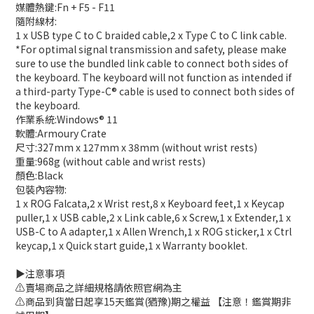
媒體熱鍵:Fn + F5 - F11
隨附線材:
1 x USB type C to C braided cable,2 x Type C to C link cable.
*For optimal signal transmission and safety, please make
sure to use the bundled link cable to connect both sides of
the keyboard. The keyboard will not function as intended if
a third-party Type-C® cable is used to connect both sides of
the keyboard.
作業系統:Windows® 11
軟體:Armoury Crate
尺寸:327mm x 127mm x 38mm (without wrist rests)
重量:968g (without cable and wrist rests)
顏色:Black
包裝內容物:
1 x ROG Falcata,2 x Wrist rest,8 x Keyboard feet,1 x Keycap
puller,1 x USB cable,2 x Link cable,6 x Screw,1 x Extender,1 x
USB-C to A adapter,1 x Allen Wrench,1 x ROG sticker,1 x Ctrl
keycap,1 x Quick start guide,1 x Warranty booklet.
▶️注意事項
⚠️賣場商品之詳細規格請依照官網為主
⚠️商品到貨當日起享15天鑑賞(猶豫)期之權益 【注意！鑑賞期非