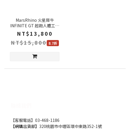
MarsRhino 火星犀牛
INFINITE GT 超跑人體工學
椅 紓壓椅座 4D可調式扶手
NT$13,800
3D可調式腰靠 電腦椅 辦公椅
NT$15,800
賽車椅
8.7折
聯絡我們
【客服電話】03-468-1186
【網購出貨部】
320桃園市中壢區環中東路352-1號