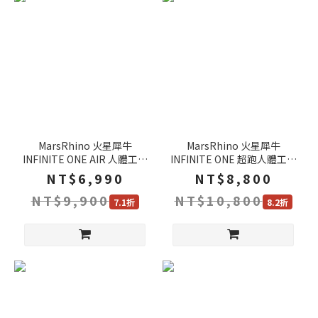
MarsRhino 火星犀牛
MarsRhino 火星犀牛
INFINITE ONE AIR 人體工學
INFINITE ONE 超跑人體工學
椅 網布椅座 4D扶手 電腦椅
椅 紓壓椅座 3D可調式扶手
NT$6,990
NT$8,800
辦公椅 賽車椅
2D透氣紓壓 電腦椅 辦公椅
NT$9,900
NT$10,800
賽車椅
7.1折
8.2折