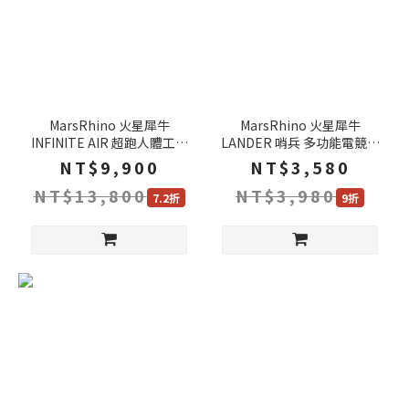
MarsRhino 火星犀牛
MarsRhino 火星犀牛
INFINITE AIR 超跑人體工學
LANDER 哨兵 多功能電競凳
椅 透氣高彈力網布 鋁合金烤
獨創紓壓 強化框架 3D可調腰
NT$9,900
NT$3,580
漆 3D可調腰靠 電腦椅 辦公
靠 椅凳 腳凳
NT$13,800
NT$3,980
椅 賽車椅
7.2折
9折