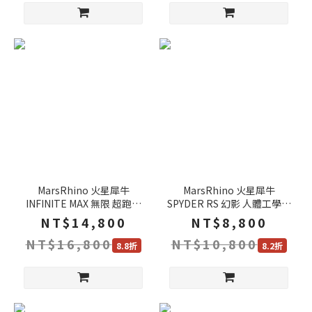
MarsRhino 火星犀牛
MarsRhino 火星犀牛
INFINITE MAX 無限 超跑人
SPYDER RS 幻影 人體工學椅
體工學椅 4D可調扶手 靜音腳
追背椅 4D扶手 電競椅 電腦
NT$14,800
NT$8,800
輪 電腦椅 辦公椅 賽車椅
椅 工學椅 主管椅
NT$16,800
NT$10,800
8.8折
8.2折