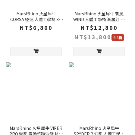
MarsRhino 火星犀牛
MarsRhino 火星犀牛 御風
CORSA 極速 人體工學椅 3D
WIND 人體工學椅 漸層紅 黑
可調式扶手 2D透氣頭枕 電競
色 8D可調式扶手 電競椅 辦
NT$6,800
NT$12,800
椅 辦公椅 電腦椅 主管椅 老
公椅 電腦椅 主管椅 老闆椅
NT$13,800
闆椅
9.3折
MarsRhino 火星犀牛 VIPER
MarsRhino 火星犀牛
PRO 魅影 電動超跑沙發 抗汙
SPYDER 2 幻影 人體工學追