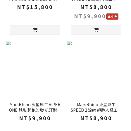
耐磨 大尺寸腰靠 電腦椅 電競
背椅 奶油色 黑色 加厚紓壓扶
NT$15,800
NT$8,800
椅 沙發椅 單人沙發
手 鋼製椅腳 電腦椅 辦公椅
NT$9,900
賽車椅
8.9折
MarsRhino 火星犀牛 VIPER
MarsRhino 火星犀牛
ONE 魅影 超跑沙發 抗汙耐磨
SPEED 2 流線 超跑人體工學
大尺寸腰靠 電腦椅 電競椅 沙
椅 2D透氣頭枕 伸縮式腿拖
NT$9,900
NT$8,900
發椅 單人沙發
電腦椅 辦公椅 賽車椅