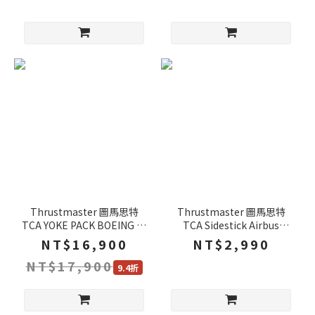
Thrustmaster 圖馬思特
Thrustmaster 圖馬思特
TCA YOKE PACK BOEING 波
TCA Sidestick Airbus
音 節流閥套組 飛行搖桿 飛機
Edition 模擬飛行搖桿 飛機
NT$16,900
NT$2,990
搖桿 遊戲手把 PC XBOX
搖桿 PC
NT$17,900
9.4折