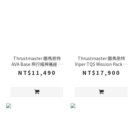
Thrustmaster 圖馬思特
Thrustmaster 圖馬思特
AVA Base 飛行搖桿基座 通
Viper TQS Mission Pack 金
用相容性 可輕鬆自訂 快速更
屬節流閥 弧座系統 飛機搖桿
NT$11,490
NT$17,900
改設定 基座 底座 PC
PC