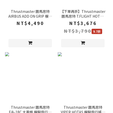
Thrustmaster 圖馬思特
【下單再折】Thrustmaster
AIRBUS ADD ON GRIP 模擬
圖馬思特 T.FLIGHT HOTAS
飛行搖桿 雙模式扳機 精準控
5 MSFS 模擬飛行搖桿 支援
NT$4,490
NT$3,676
制 飛行搖桿
PS5 PS4 PC 雙舵系統 飛行搖
NT$3,790
桿 搖桿
9.7折
Thrustmaster 圖馬思特
Thrustmaster 圖馬思特
F/A-18C 大黃蜂 模擬飛行搖
VIPER HOTAS 模擬飛行搖桿