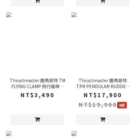
Thrustmaster 圖馬思特 TM
Thrustmaster 圖馬思特
FLYING CLAMP 飛行搖桿支
TPR PENDULAR RUDDER
架 堅固結構 快速拆卸 搖桿支
飛行踏板 懸浮式機構 磁性感
NT$3,490
NT$17,900
架 支架 PC
測器 踏板 PC
NT$19,900
9折