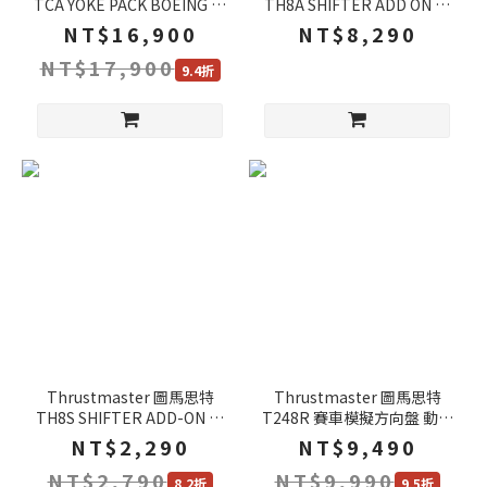
TCA YOKE PACK BOEING 波
TH8A SHIFTER ADD ON 排
音 節流閥套組 飛行搖桿 飛機
檔器 可調式換檔阻力 全金屬
NT$16,900
NT$8,290
搖桿 遊戲手把 PC XBOX
設計 排檔桿 換檔器
NT$17,900
9.4折
Thrustmaster 圖馬思特
Thrustmaster 圖馬思特
TH8S SHIFTER ADD-ON 排
T248R 賽車模擬方向盤 動態
檔器 多功能換檔器 響應式換
力回饋 精準操控 遊戲方向盤
NT$2,290
NT$9,490
檔 排檔桿 換檔器
方向盤 賽車方向盤
NT$2,790
NT$9,990
8.2折
9.5折