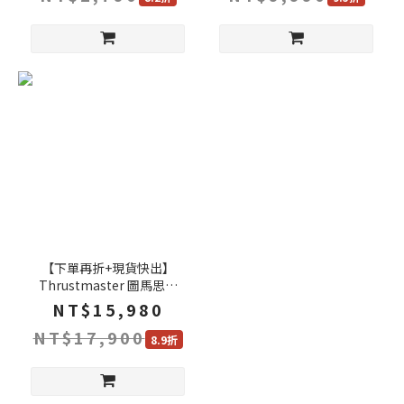
【下單再折+現貨快出】
Thrustmaster 圖馬思特
T598 直驅 賽車遊戲方向盤
NT$15,980
組 支援PS5 PS4 PC 5Nm恆
NT$17,900
定扭矩 遊戲方向盤 方向盤 賽
8.9折
車方向盤 力回饋