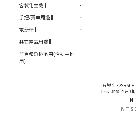
客製化主機 ▎
手把/賽車周邊 ▎
電競椅 ▎
其它電競周邊 ▎
首頁精選挑品用(活動主推
用)
LG 樂金 32SR50
FHD 8ms 內建
N
NT$