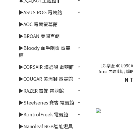
🔥人氣KOL主題館 ▎
▶ASUS ROG 電競館
▶AOC 電競螢幕館
▶BROAN 美國百朗
▶Bloody 血手幽靈 電競
館
LG 樂金 40U990
▶CORSAIR 海盜船 電競館
5ms 內建喇叭 護
▶COUGAR 美洲獅 電競館
NT
▶RAZER 雷蛇 電競館
▶Steelseries 賽睿 電競館
▶KontrolFreek 電競館
▶Nanoleaf RGB智能燈具