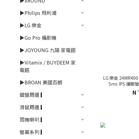
▶XROUND
▶Philips 飛利浦
▶LG 樂金
▶Go Pro 攝影機
▶JOYOUNG 九陽 家電館
▶Vitamix / BUYDEEM 家
電館
LG 樂金 24MR400
▶BROAN 美國百朗
5ms IPS 護
N
鍵盤周邊 ▎
滑鼠周邊 ▎
耳機喇叭 ▎
螢幕系列 ▎