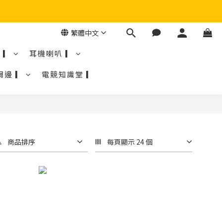
繁體中文
 ▎
耳機喇叭 ▎
周邊 ▎
電競知識堂 ▎
商品排序
每頁顯示 24 個