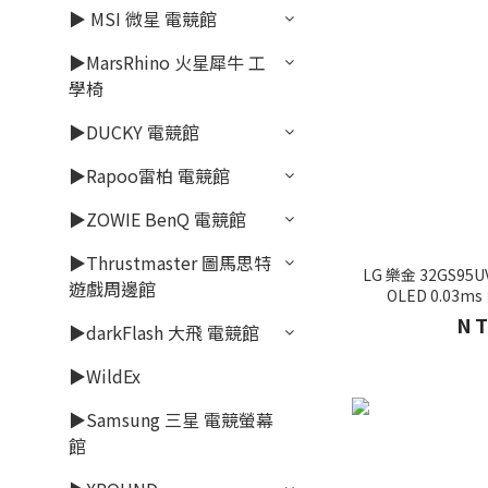
▶ MSI 微星 電競館
▶MarsRhino 火星犀牛 工
學椅
▶DUCKY 電競館
▶Rapoo雷柏 電競館
▶ZOWIE BenQ 電競館
▶Thrustmaster 圖馬思特
LG 樂金 32GS95U
遊戲周邊館
OLED 0.03
NT
▶darkFlash 大飛 電競館
▶WildEx
▶Samsung 三星 電競螢幕
館